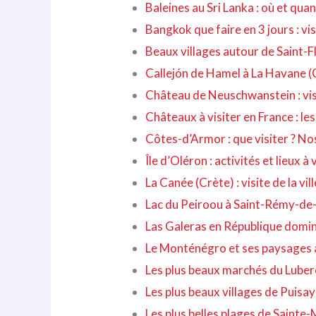
Baleines au Sri Lanka : où et qu
Bangkok que faire en 3 jours : vis
Beaux villages autour de Saint-F
Callejón de Hamel à La Havane (C
Château de Neuschwanstein : vis
Châteaux à visiter en France : les
Côtes-d’Armor : que visiter ? N
Île d’Oléron : activités et lieux 
La Canée (Crète) : visite de la vil
Lac du Peiroou à Saint-Rémy-de-
Las Galeras en République domini
Le Monténégro et ses paysages à 
Les plus beaux marchés du Luber
Les plus beaux villages de Puisa
Les plus belles plages de Sainte