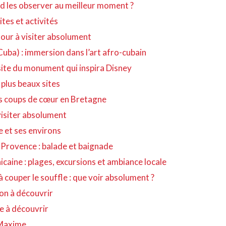
and les observer au meilleur moment ?
ites et activités
lour à visiter absolument
uba) : immersion dans l’art afro-cubain
ite du monument qui inspira Disney
 plus beaux sites
os coups de cœur en Bretagne
à visiter absolument
le et ses environs
Provence : balade et baignade
caine : plages, excursions et ambiance locale
couper le souffle : que voir absolument ?
on à découvrir
ye à découvrir
-Maxime