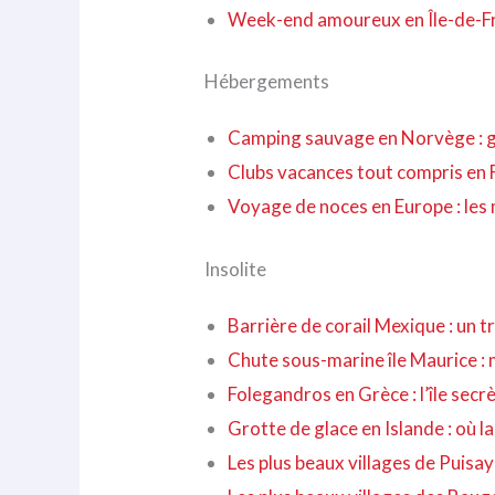
Week-end amoureux en Île-de-Fra
Hébergements
Camping sauvage en Norvège : g
Clubs vacances tout compris en F
Voyage de noces en Europe : les
Insolite
Barrière de corail Mexique : un 
Chute sous-marine île Maurice : 
Folegandros en Grèce : l’île sec
Grotte de glace en Islande : où la
Les plus beaux villages de Puisa