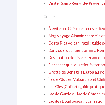
Visiter Saint-Rémy-de-Provence :
Conseils
À éviter en Crète : erreurs et li
Blog voyage Albanie : conseils et
Costa Rica volcan Irazú : guide p
Dans quel quartier dormir à Rome 
Destination de rêve en France : o
Florence : quel quartier éviter po
Grotte de Benagil à Lagoa au Por
Île de Pâques, Valparaíso et Chil
Îles Cíes (Galice) : guide pratique
Lac de Garde ou lac de Côme : leq
Lac des Bouillouses : localisatio