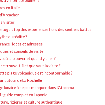
es à visiter absolument
es en Italie
n d’Arcachon
à visiter
ortugal : top des expériences hors des sentiers battus
the ou réalité ?
rance : idées et adresses
ques et conseils de visite
 où la trouver et quand y aller ?
e trouve-t-il et que vaut la visite ?
tte plage volcanique est incontournable ?
oir autour de La Rochelle
sage lunaire à ne pas manquer dans l’Atacama
 : guide complet en Laponie
ture, rizières et culture authentique