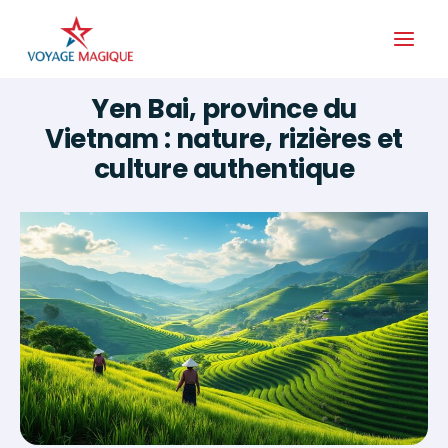
Aller
au
contenu
Yen Bai, province du
Vietnam : nature, rizières et
culture authentique