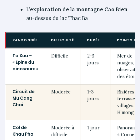
L’
exploration de la montagne Cao Bien
au-dessus du lac Thac Ba
RANDONNÉE
DIFFICULTÉ
DURÉE
POINTS FO
Ta Xua –
Difficile
2-3
Mer de
« Épine du
jours
nuages,
dinosaure »
observati
des étoile
Circuit de
Modérée
1-3
Rizières e
Mu Cang
jours
terrasses,
Chai
villages
H’mong
Col de
Modérée à
1 jour
Panoramas
Khau Pha
difficile
« Corne d