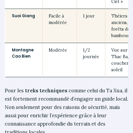
Ciel »
Suoi Giang
Facile à
1 jour
Théiers
modérée
anciens,
forêts de
bambous
Montagne
Modérée
1/2
Vue sur le
Cao Bien
journée
Thac Ba,
coucher d
soleil
Pour les
treks techniques
comme celui du Ta Xua, il
est fortement recommandé d’engager un guide local.
Non seulement pour des raisons de sécurité, mais
aussi pour enrichir l’expérience grâce à leur
connaissance approfondie du terrain et des
traditions locales.