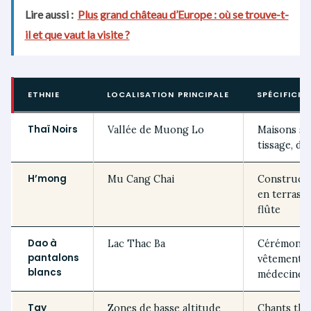
Lire aussi :
Plus grand château d’Europe : où se trouve-t-
il et que vaut la visite ?
ETHNIE
LOCALISATION PRINCIPALE
SPÉCIFICIT
Thaï Noirs
Vallée de Muong Lo
Maisons sur
tissage, da
H’mong
Mu Cang Chai
Constructi
en terrasse
flûte
Dao à
Lac Thac Ba
Cérémonies
pantalons
vêtements 
blancs
médecine t
Tay
Zones de basse altitude
Chants the