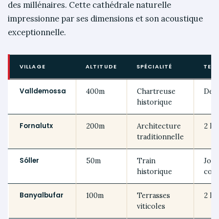
des millénaires. Cette cathédrale naturelle
impressionne par ses dimensions et son acoustique
exceptionnelle.
VILLAGE
ALTITUDE
SPÉCIALITÉ
TEMP
Valldemossa
400m
Chartreuse
Dem
historique
Fornalutx
200m
Architecture
2 he
traditionnelle
Sóller
50m
Train
Jou
historique
com
Banyalbufar
100m
Terrasses
2 he
viticoles