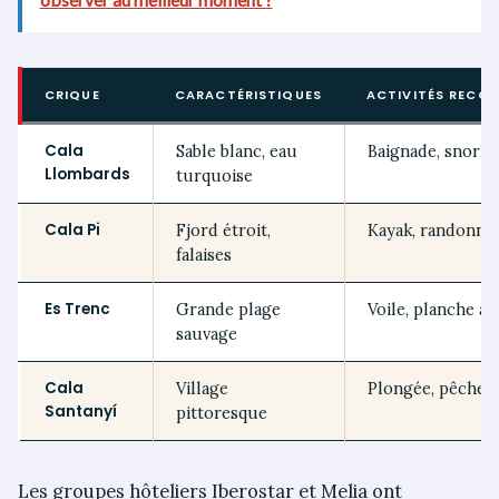
CRIQUE
CARACTÉRISTIQUES
ACTIVITÉS RECO
Cala
Sable blanc, eau
Baignade, snorke
Llombards
turquoise
Cala Pi
Fjord étroit,
Kayak, randonné
falaises
Es Trenc
Grande plage
Voile, planche à v
sauvage
Cala
Village
Plongée, pêche
Santanyí
pittoresque
Les groupes hôteliers Iberostar et Melia ont