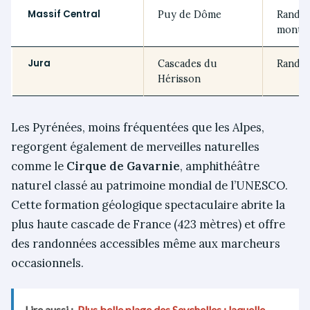
Massif Central
Puy de Dôme
Randon
montgo
Jura
Cascades du
Randon
Hérisson
Les Pyrénées, moins fréquentées que les Alpes,
regorgent également de merveilles naturelles
comme le
Cirque de Gavarnie
, amphithéâtre
naturel classé au patrimoine mondial de l’UNESCO.
Cette formation géologique spectaculaire abrite la
plus haute cascade de France (423 mètres) et offre
des randonnées accessibles même aux marcheurs
occasionnels.
Lire aussi :
Plus belle plage des Seychelles : laquelle