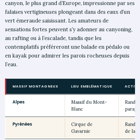
canyon, le plus grand d’Europe, impressionne par ses
falaises vertigineuses plongeant dans des eaux d’un
vert émeraude saisissant. Les amateurs de
sensations fortes peuvent s’y adonner au canyoning,
au rafting ou à l’escalade, tandis que les
contemplatifs préféreront une balade en pédalo ou
en kayak pour admirer les parois rocheuses depuis
l’eau.
MASSIF MONTAGNEUX
LIEU EMBLÉMATIQUE
ACTIV
Alpes
Massif du Mont-
Randon
Blanc
parape
Pyrénées
Cirque de
Randon
Gavarnie
de la 