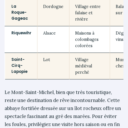
La
Dordogne
Village entre
Balad
Roque-
falaise et
sur l
Gageac
rivière
Riquewihr
Alsace
Maisons à
Dégus
colombages
vins l
colorées
Saint-
Lot
Village
Musée
Cirq-
médiéval
chemi
Lapopie
perché
Le Mont-Saint-Michel, bien que très touristique,
reste une destination de rêve incontournable. Cette
abbaye fortifiée dressée sur un îlot rocheux offre un
spectacle fascinant au gré des marées. Pour éviter
les foules, privilégiez une visite hors saison ou en fin