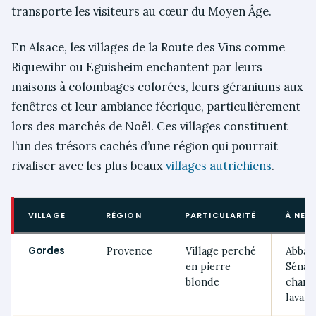
transporte les visiteurs au cœur du Moyen Âge.
En Alsace, les villages de la Route des Vins comme
Riquewihr ou Eguisheim enchantent par leurs
maisons à colombages colorées, leurs géraniums aux
fenêtres et leur ambiance féerique, particulièrement
lors des marchés de Noël. Ces villages constituent
l’un des trésors cachés d’une région qui pourrait
rivaliser avec les plus beaux
villages autrichiens
.
VILLAGE
RÉGION
PARTICULARITÉ
À NE 
Gordes
Provence
Village perché
Abbay
en pierre
Sénan
blonde
champ
lavan