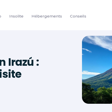
p
Insolite
Hébergements
Conseils
 Irazú :
isite