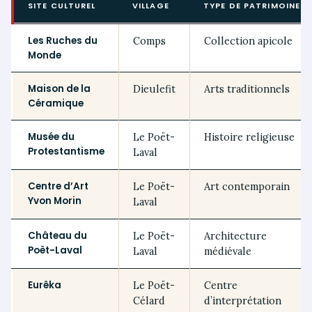
SITE CULTUREL
VILLAGE
TYPE DE PATRIMOINE
Les Ruches du
Comps
Collection apicole
Monde
Maison de la
Dieulefit
Arts traditionnels
Céramique
Musée du
Le Poët-
Histoire religieuse
Protestantisme
Laval
Centre d’Art
Le Poët-
Art contemporain
Yvon Morin
Laval
Château du
Le Poët-
Architecture
Poët-Laval
Laval
médiévale
Eurêka
Le Poët-
Centre
Célard
d’interprétation