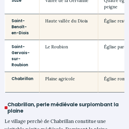
Suze
Vallée de la Gervanne
Quatre églis
peigne
Saint-
Haute vallée du Diois
Église resta
Benoît-
en-Diois
Saint-
Le Roubion
Église paroi
Gervais-
sur-
Roubion
Chabrillan
Plaine agricole
Église roma
Chabrillan, perle médiévale surplombant la
plaine
Le village perché de Chabrillan constitue une