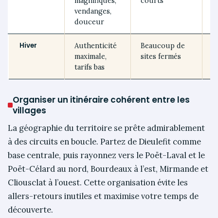
magnifiques,
courts
r
vendanges,
douceur
Hiver
Authenticité
Beaucoup de
V
maximale,
sites fermés
l
tarifs bas
Organiser un itinéraire cohérent entre les
villages
La géographie du territoire se prête admirablement
à des circuits en boucle. Partez de Dieulefit comme
base centrale, puis rayonnez vers le Poët-Laval et le
Poët-Célard au nord, Bourdeaux à l’est, Mirmande et
Cliousclat à l’ouest. Cette organisation évite les
allers-retours inutiles et maximise votre temps de
découverte.