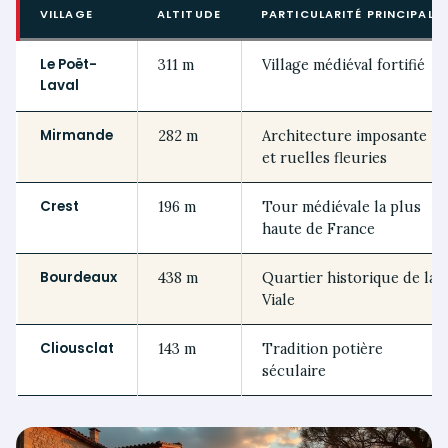
VILLAGE
ALTITUDE
PARTICULARITÉ PRINCIPALE
Le Poët-
311 m
Village médiéval fortifié
Laval
Mirmande
282 m
Architecture imposante
et ruelles fleuries
Crest
196 m
Tour médiévale la plus
haute de France
Bourdeaux
438 m
Quartier historique de la
Viale
Cliousclat
143 m
Tradition potière
séculaire