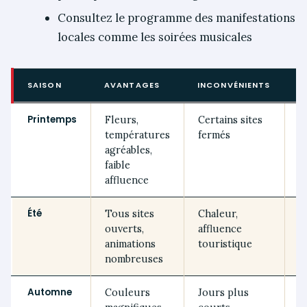
Consultez le programme des manifestations
locales comme les soirées musicales
SAISON
AVANTAGES
INCONVÉNIENTS
A
Printemps
Fleurs,
Certains sites
R
températures
fermés
d
agréables,
faible
affluence
Été
Tous sites
Chaleur,
V
ouverts,
affluence
b
animations
touristique
nombreuses
Automne
Couleurs
Jours plus
T