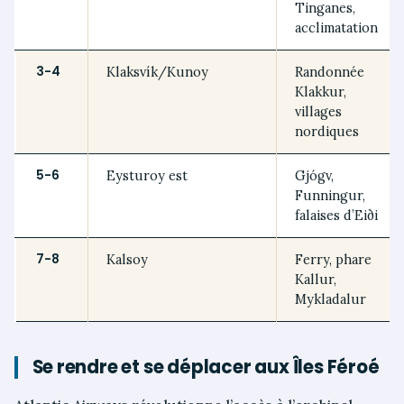
Tinganes,
acclimatation
3-4
Klaksvík/Kunoy
Randonnée
Klakkur,
villages
nordiques
5-6
Eysturoy est
Gjógv,
Funningur,
falaises d’Eiði
7-8
Kalsoy
Ferry, phare
Kallur,
Mykladalur
Se rendre et se déplacer aux Îles Féroé