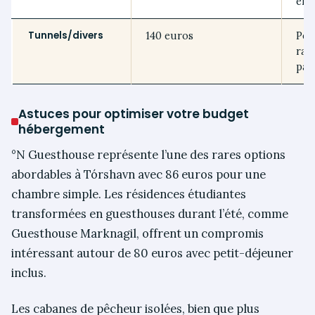
env
Tunnels/divers
140 euros
Péa
ran
pay
Astuces pour optimiser votre budget
hébergement
°N Guesthouse représente l’une des rares options
abordables à Tórshavn avec 86 euros pour une
chambre simple. Les résidences étudiantes
transformées en guesthouses durant l’été, comme
Guesthouse Marknagil, offrent un compromis
intéressant autour de 80 euros avec petit-déjeuner
inclus.
Les cabanes de pêcheur isolées, bien que plus