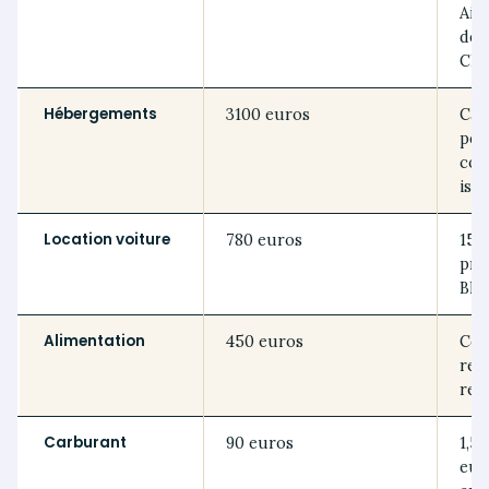
Air
dép
CD
Hébergements
3100 euros
Cab
pêc
cot
isol
Location voiture
780 euros
15 j
pro
Bla
Alimentation
450 euros
Cou
rep
res
Carburant
90 euros
1,50
eur