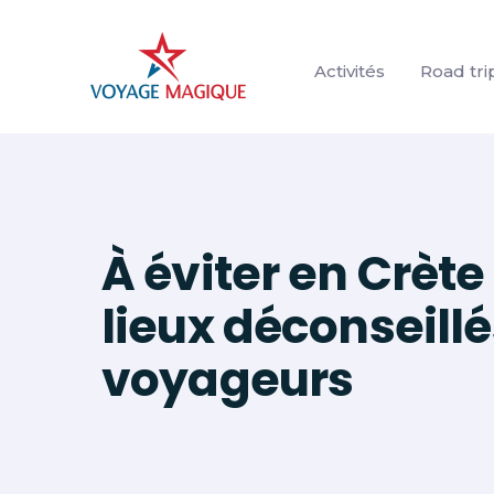
Aller
au
Activités
Road tri
contenu
À éviter en Crète 
lieux déconseill
voyageurs